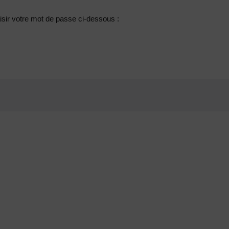
manager@agentiamo.com
511 Rue Henri Laugier, 06600 Antibes,
isir votre mot de passe ci-dessous :
Fenêtre
Porte
Volet
Portfoli
S
S
S
O