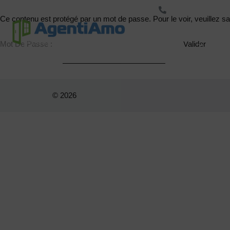
+33-423-500-123
Ce contenu est protégé par un mot de passe. Pour le voir, veuillez sa
Marque
Mot De Passe :
S
© 2026