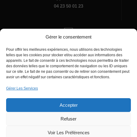
04 23 50 01 23
Gérer le consentement
Écrivez-nous
Pour offrir les meilleures expériences, nous utilisons des technologies
manager@agentiamo.com
telles que les cookies pour stocker et/ou accéder aux informations des
appareils. Le fait de consentir à ces technologies nous permettra de traiter
des données telles que le comportement de navigation ou les ID uniques
sur ce site. Le fait de ne pas consentir ou de retirer son consentement peut
avoir un effet négatif sur certaines caractéristiques et fonctions.
Gérer Les Services
Bureaux de la société
Accepter
Refuser
© 2025 | AgentiAmo | Tous les droits sont
Réservés
Voir Les Préférences