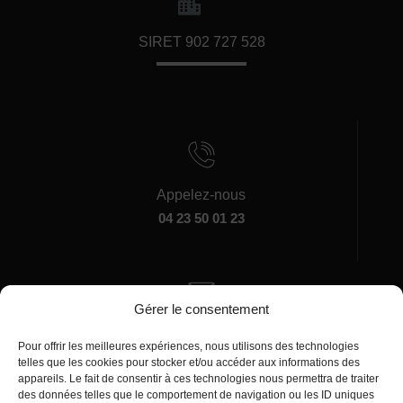
SIRET 902 727 528
Appelez-nous
04 23 50 01 23
Gérer le consentement
Écrivez-nous
Pour offrir les meilleures expériences, nous utilisons des technologies
manager@agentiamo.com
telles que les cookies pour stocker et/ou accéder aux informations des
appareils. Le fait de consentir à ces technologies nous permettra de traiter
des données telles que le comportement de navigation ou les ID uniques