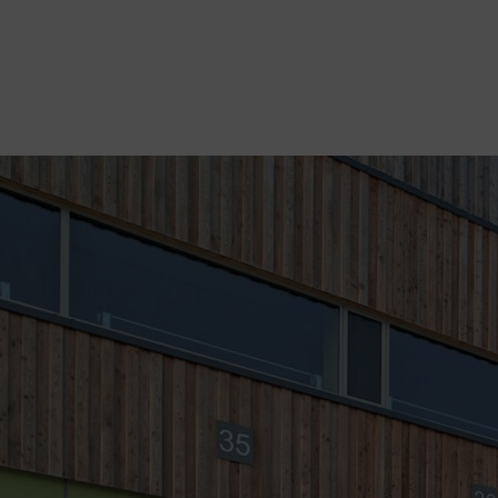
manager@agentiamo.com
511 Rue Henri Laugier, 06600 Antibes,
Fenêtre
Porte
Volet
Portfoli
S
S
S
O