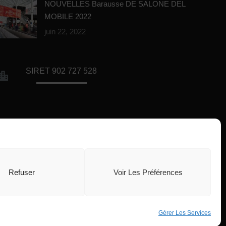
NOUVELLES Barausse DE SALONE DEL
MOBILE 2022
juin 22, 2022
SIRET 902 727 528
Bureaux de la société
Refuser
Voir Les Préférences
Gérer Les Services