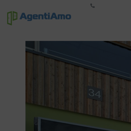
+33-423-500-123
Marque
S