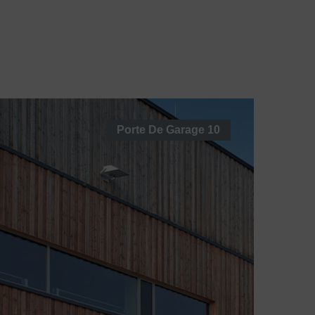
 France
Blo
Contactez-
G
Nous
Porte De Garage
10