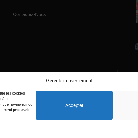
Contactez-Nous
Gérer le consentement
Écrivez-nous
manager@agentiamo.com
 que les cookies
r à ces
ent de navigation ou
Accepter
entement peut avoir