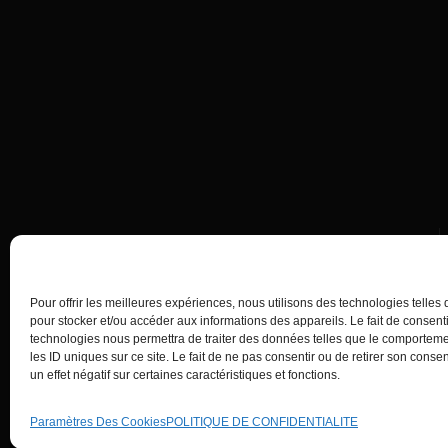
Appelez-nous
04 23 50 01 23
Pour offrir les meilleures expériences, nous utilisons des technologies telles
pour stocker et/ou accéder aux informations des appareils. Le fait de consenti
technologies nous permettra de traiter des données telles que le comportem
les ID uniques sur ce site. Le fait de ne pas consentir ou de retirer son cons
un effet négatif sur certaines caractéristiques et fonctions.
© 2025 | AgentiAmo | Tous les droits sont Réservés
Paramètres Des Cookies
POLITIQUE DE CONFIDENTIALITE