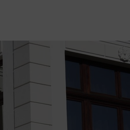
manager@agentiamo.com
511 Rue Henri Laugier, 06600 Antibes,
Fenêtre
Porte
Volet
Portfoli
S
S
S
O