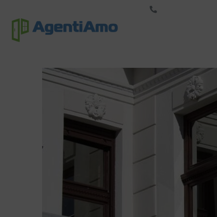
+33-423-500-123
Marque
S