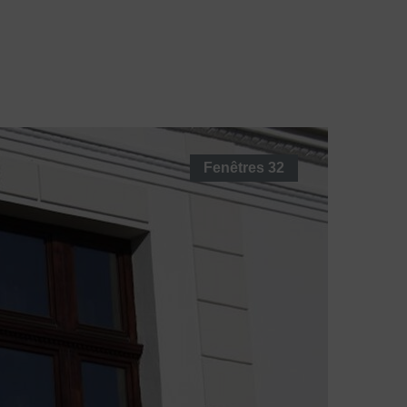
 France
Blo
Contactez-
G
Nous
Fenêtres
32