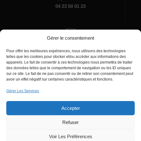
04 23 50 01 23
Gérer le consentement
Écrivez-nous
Pour offrir les meilleures expériences, nous utilisons des technologies
manager@agentiamo.com
telles que les cookies pour stocker et/ou accéder aux informations des
appareils. Le fait de consentir à ces technologies nous permettra de traiter
des données telles que le comportement de navigation ou les ID uniques
sur ce site. Le fait de ne pas consentir ou de retirer son consentement peut
avoir un effet négatif sur certaines caractéristiques et fonctions.
Gérer Les Services
Bureaux de la société
Accepter
Refuser
© 2025 | AgentiAmo | Tous les droits sont
Réservés
Voir Les Préférences