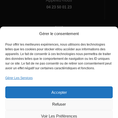
Appelez-nous
04 23 50 01 23
Gérer le consentement
Écrivez-nous
Pour offrir les meilleures expériences, nous utilisons des technologies
manager@agentiamo.com
telles que les cookies pour stocker et/ou accéder aux informations des
appareils. Le fait de consentir à ces technologies nous permettra de traiter
des données telles que le comportement de navigation ou les ID uniques
sur ce site. Le fait de ne pas consentir ou de retirer son consentement peut
avoir un effet négatif sur certaines caractéristiques et fonctions.
Gérer Les Services
Bureaux de la société
Accepter
Refuser
© 2025 | AgentiAmo | Tous les droits sont
Réservés
Voir Les Préférences