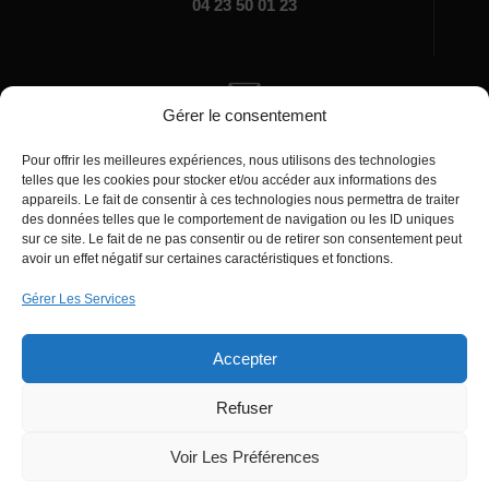
04 23 50 01 23
Gérer le consentement
Écrivez-nous
Pour offrir les meilleures expériences, nous utilisons des technologies
manager@agentiamo.com
telles que les cookies pour stocker et/ou accéder aux informations des
appareils. Le fait de consentir à ces technologies nous permettra de traiter
des données telles que le comportement de navigation ou les ID uniques
sur ce site. Le fait de ne pas consentir ou de retirer son consentement peut
avoir un effet négatif sur certaines caractéristiques et fonctions.
Gérer Les Services
Bureaux de la société
Accepter
Refuser
© 2025 | AgentiAmo | Tous les droits sont
Réservés
Voir Les Préférences