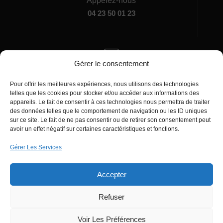
Appelez-nous
04 23 50 01 23
Gérer le consentement
Écrivez-nous
Pour offrir les meilleures expériences, nous utilisons des technologies
manager@agentiamo.com
telles que les cookies pour stocker et/ou accéder aux informations des
appareils. Le fait de consentir à ces technologies nous permettra de traiter
des données telles que le comportement de navigation ou les ID uniques
sur ce site. Le fait de ne pas consentir ou de retirer son consentement peut
avoir un effet négatif sur certaines caractéristiques et fonctions.
Gérer Les Services
Bureaux de la société
Accepter
Refuser
© 2025 | AgentiAmo | Tous les droits sont
Réservés
Voir Les Préférences