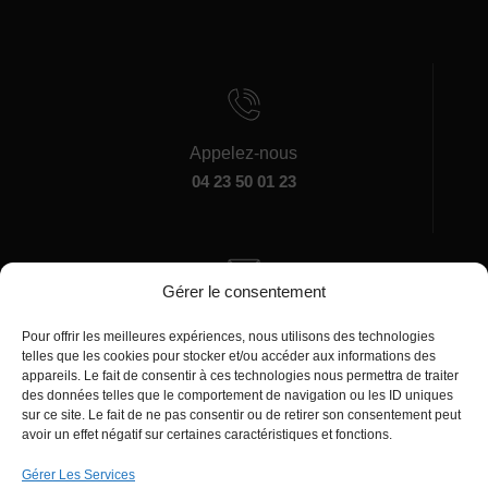
Appelez-nous
04 23 50 01 23
Gérer le consentement
Écrivez-nous
Pour offrir les meilleures expériences, nous utilisons des technologies
manager@agentiamo.com
telles que les cookies pour stocker et/ou accéder aux informations des
appareils. Le fait de consentir à ces technologies nous permettra de traiter
des données telles que le comportement de navigation ou les ID uniques
sur ce site. Le fait de ne pas consentir ou de retirer son consentement peut
avoir un effet négatif sur certaines caractéristiques et fonctions.
Gérer Les Services