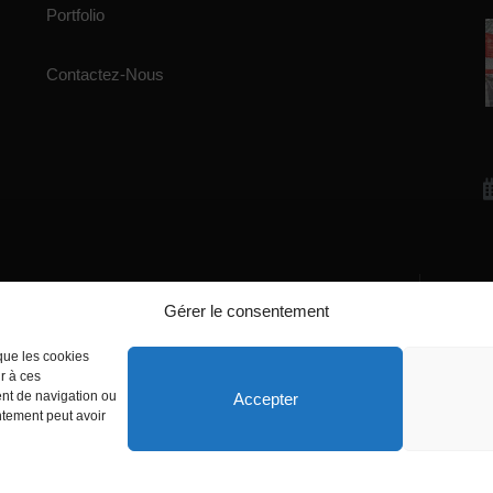
Portfolio
Contactez-Nous
Gérer le consentement
Écrivez-nous
manager@agentiamo.com
 que les cookies
r à ces
ent de navigation ou
Accepter
entement peut avoir