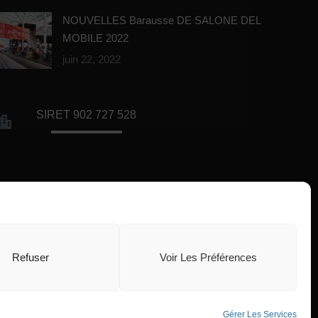
NOUVELLES Barausse DE SALONE DEL
MOBILE 2022
juin 22, 2022
SIRET 902 727 528
Bureaux de la société
Refuser
Voir Les Préférences
Gérer Les Services