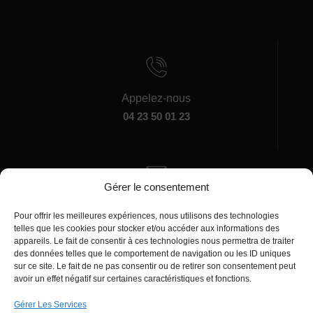
Appelez-nous
04 23 50 01 23
Gérer le consentement
Écrivez-nous
Pour offrir les meilleures expériences, nous utilisons des technologies
manager@agentiamo.com
telles que les cookies pour stocker et/ou accéder aux informations des
appareils. Le fait de consentir à ces technologies nous permettra de traiter
des données telles que le comportement de navigation ou les ID uniques
sur ce site. Le fait de ne pas consentir ou de retirer son consentement peut
avoir un effet négatif sur certaines caractéristiques et fonctions.
Gérer Les Services