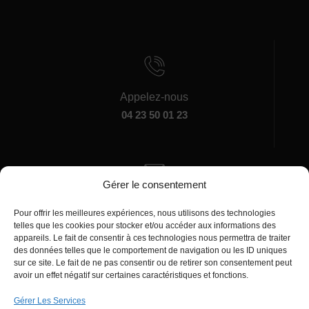
Appelez-nous
04 23 50 01 23
Gérer le consentement
Écrivez-nous
Pour offrir les meilleures expériences, nous utilisons des technologies
manager@agentiamo.com
telles que les cookies pour stocker et/ou accéder aux informations des
appareils. Le fait de consentir à ces technologies nous permettra de traiter
des données telles que le comportement de navigation ou les ID uniques
sur ce site. Le fait de ne pas consentir ou de retirer son consentement peut
avoir un effet négatif sur certaines caractéristiques et fonctions.
Gérer Les Services