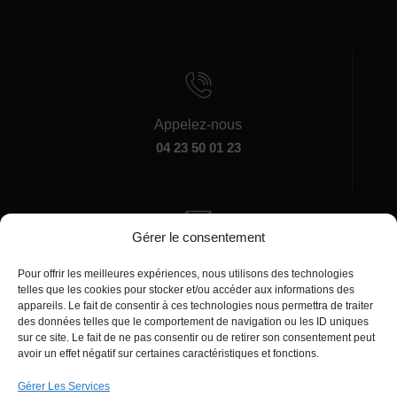
Appelez-nous
04 23 50 01 23
Gérer le consentement
Écrivez-nous
Pour offrir les meilleures expériences, nous utilisons des technologies
manager@agentiamo.com
telles que les cookies pour stocker et/ou accéder aux informations des
appareils. Le fait de consentir à ces technologies nous permettra de traiter
des données telles que le comportement de navigation ou les ID uniques
sur ce site. Le fait de ne pas consentir ou de retirer son consentement peut
avoir un effet négatif sur certaines caractéristiques et fonctions.
Gérer Les Services