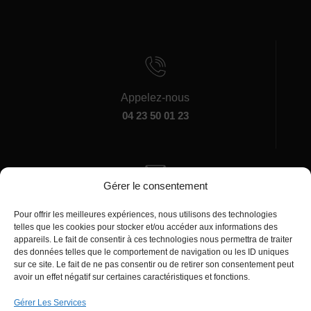
Appelez-nous
04 23 50 01 23
Gérer le consentement
Écrivez-nous
Pour offrir les meilleures expériences, nous utilisons des technologies
manager@agentiamo.com
telles que les cookies pour stocker et/ou accéder aux informations des
appareils. Le fait de consentir à ces technologies nous permettra de traiter
des données telles que le comportement de navigation ou les ID uniques
sur ce site. Le fait de ne pas consentir ou de retirer son consentement peut
avoir un effet négatif sur certaines caractéristiques et fonctions.
Gérer Les Services