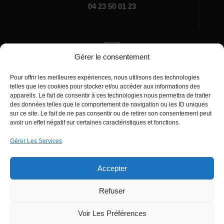
04 23 50 01 23
Gérer le consentement
Écrivez-nous
Pour offrir les meilleures expériences, nous utilisons des technologies
manager@agentiamo.com
telles que les cookies pour stocker et/ou accéder aux informations des
appareils. Le fait de consentir à ces technologies nous permettra de traiter
des données telles que le comportement de navigation ou les ID uniques
sur ce site. Le fait de ne pas consentir ou de retirer son consentement peut
avoir un effet négatif sur certaines caractéristiques et fonctions.
Gérer Les Services
Bureaux de la société
Accepter
Refuser
© 2025 | AgentiAmo | Tous les droits sont
Réservés
Voir Les Préférences