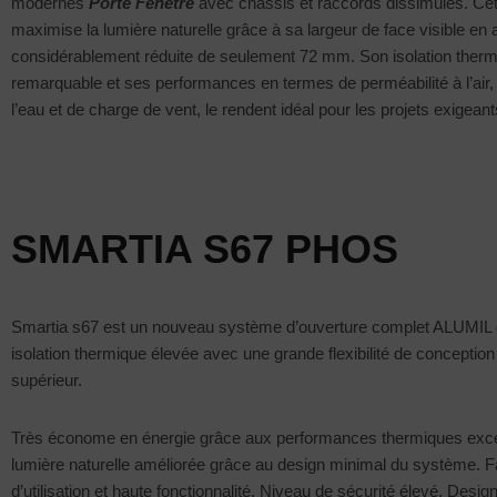
modernes
Porte Fenêtre
avec châssis et raccords dissimulés. Cet
maximise la lumière naturelle grâce à sa largeur de face visible en
considérablement réduite de seulement 72 mm. Son isolation ther
remarquable et ses performances en termes de perméabilité à l’air, 
l’eau et de charge de vent, le rendent idéal pour les projets exigeant
SMARTIA S67 PHOS
Smartia s67 est un nouveau système d’ouverture complet ALUMIL
isolation thermique élevée avec une grande flexibilité de conception
supérieur.
Très économe en énergie grâce aux performances thermiques exce
lumière naturelle améliorée grâce au design minimal du système. Fa
d’utilisation et haute fonctionnalité. Niveau de sécurité élevé. Desi