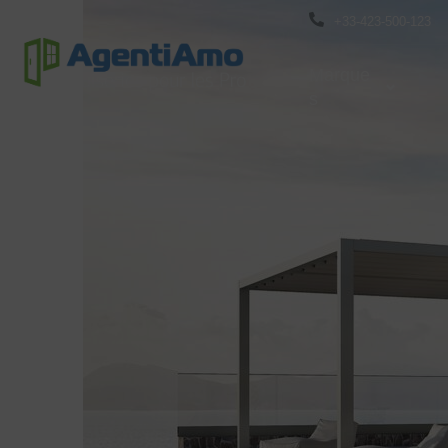
+33-423-500-123
Marque
S