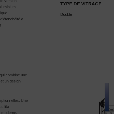
te version
TYPE DE VITRAGE
 aluminium
mique
Double
d’étanchéité à
s.
 qui combine une
 et un design
ptionnelles. Une
cilité
gn moderne.