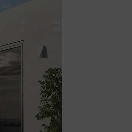
 France
Blo
Contactez-
G
Nous