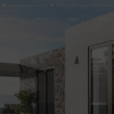
manager@agentiamo.com
511 Rue Henri Laugier, 06600 Antibes,
Fenêtre
Porte
Volet
Portfoli
S
S
S
O