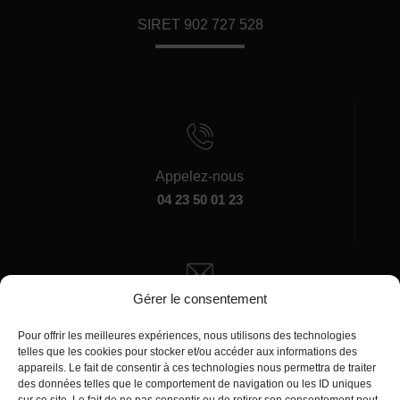
SIRET 902 727 528
Appelez-nous
04 23 50 01 23
Gérer le consentement
Écrivez-nous
Pour offrir les meilleures expériences, nous utilisons des technologies
manager@agentiamo.com
telles que les cookies pour stocker et/ou accéder aux informations des
appareils. Le fait de consentir à ces technologies nous permettra de traiter
des données telles que le comportement de navigation ou les ID uniques