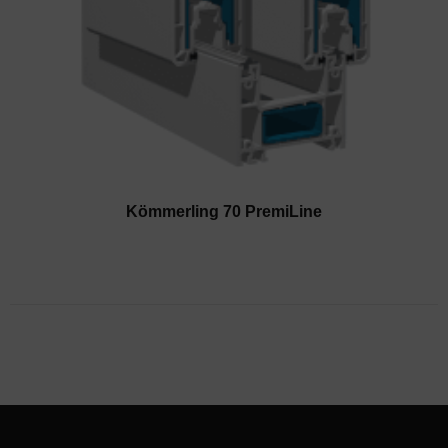
Kömmerling 70 PremiLine