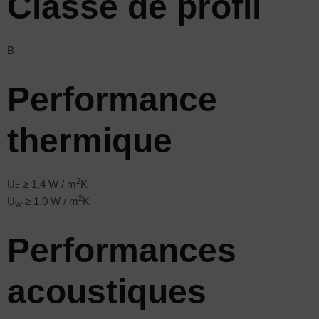
Classe de profil
B
Performance
thermique
2
U
≥ 1,4 W / m
K
F
2
U
≥ 1,0 W / m
K
W
Performances
acoustiques