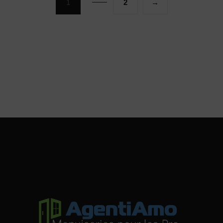
1
2
→