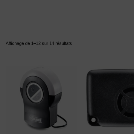
manager@agentiamo.com
511 Rue Henri Laugier, 06600 Antibes,
Fenêtre
Porte
Volet
Portfoli
S
S
S
O
Affichage de 1–12 sur 14 résultats