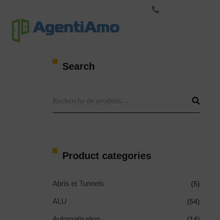
+33-423-500-123
Marque
S
Search
Product categories
Abris et Tunnels
(5)
ALU
(54)
Automatisation
(14)