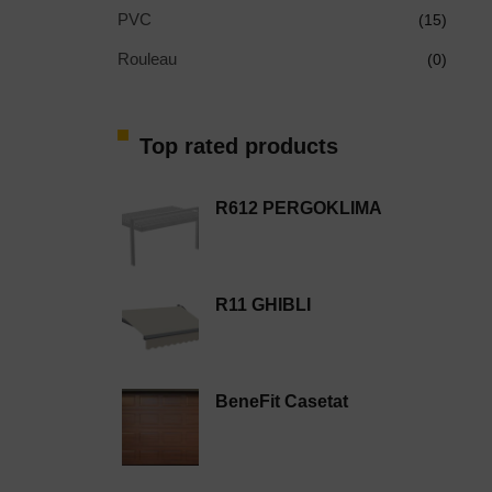
PVC
(15)
Rouleau
(0)
Top rated products
R612 PERGOKLIMA
R11 GHIBLI
BeneFit Casetat