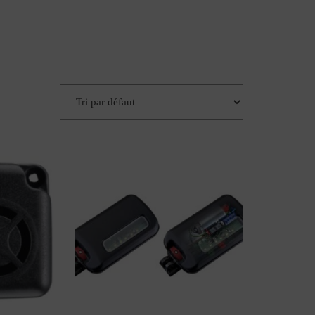
 France
Blo
Contactez-
G
Nous