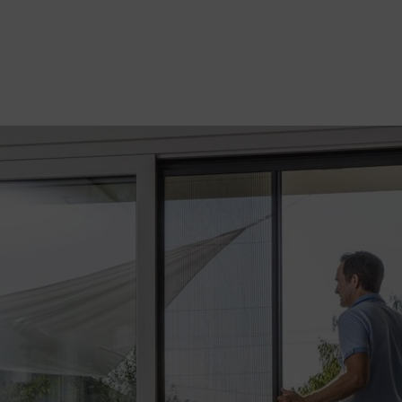
manager@agentiamo.com
511 Rue Henri Laugier, 06600 Antibes,
Fenêtre
Porte
Volet
Portfoli
S
S
S
O