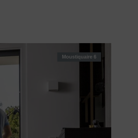
 France
Blo
Contactez-
G
Nous
Moustiquaire
6