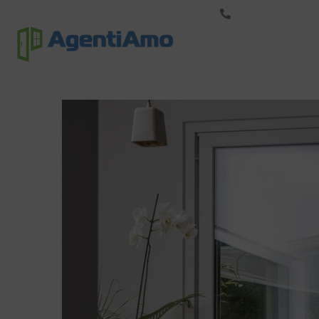
+33-423-500-123
Marque
S