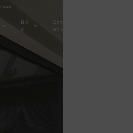
 France
Blo
Contactez-
G
Nous