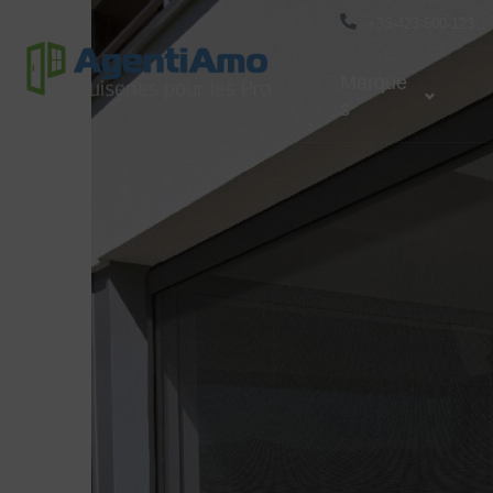
+33-423-500-123
Marque
S