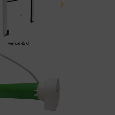
Vertical 42 Motor
Verti