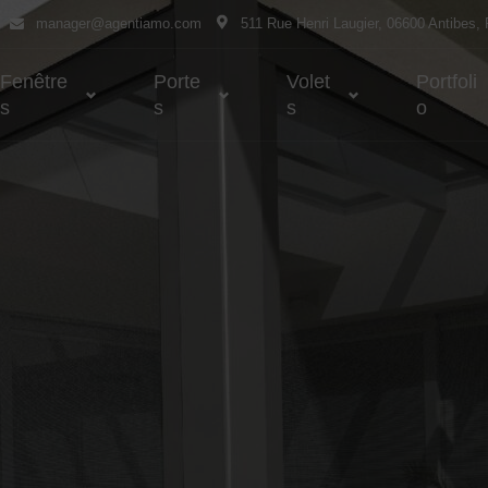
manager@agentiamo.com
511 Rue Henri Laugier, 06600 Antibes,
Fenêtre
Porte
Volet
Portfoli
S
S
S
O