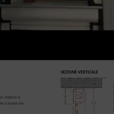
c batterie à
te à toutes les