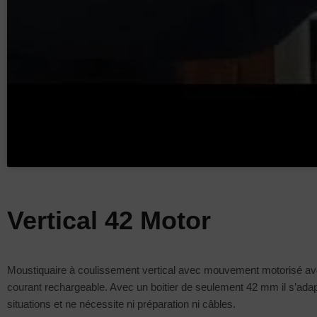
Vertical 42 Motor
Moustiquaire à coulissement vertical avec mouvement motorisé ave
courant rechargeable. Avec un boitier de seulement 42 mm il s’adap
situations et ne nécessite ni préparation ni câbles.