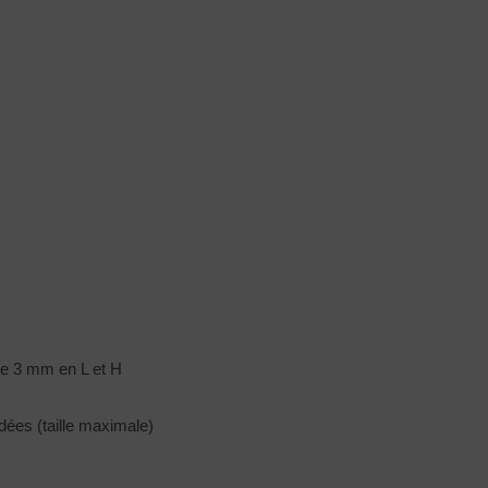
de 3 mm en L et H
ées (taille maximale)