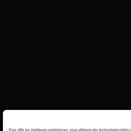
Appelez-nous
04 23 50 01 23
Pour offrir les meilleures expériences, nous utilisons des technologies telles