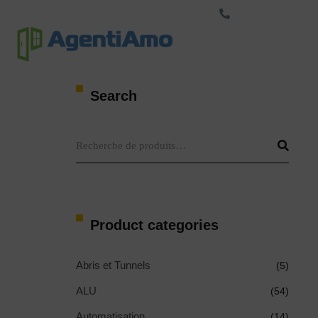
+33-423-500-123
Marque
S
Search
Product categories
Abris et Tunnels
(5)
ALU
(54)
Automatisation
(14)