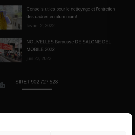
Conseils utiles pour le nettoyage et l’entretien
des cadres en aluminium!
février 2, 2022
NOUVELLES Barausse DE SALONE DEL
MOBILE 2022
juin 22, 2022
SIRET 902 727 528
Bureaux de la société