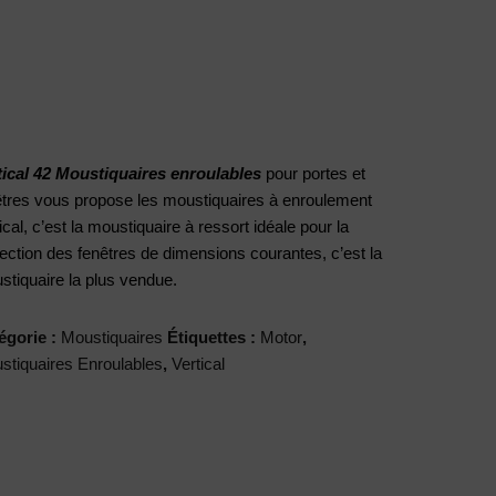
 France
Blo
Contactez-
G
Nous
tical 42 Moustiquaires enroulables​
pour portes et
êtres vous propose les moustiquaires à enroulement
ical, c’est la moustiquaire à ressort idéale pour la
tection des fenêtres de dimensions courantes, c’est la
stiquaire la plus vendue.
égorie :
Moustiquaires
Étiquettes :
Motor
,
stiquaires Enroulables
,
Vertical