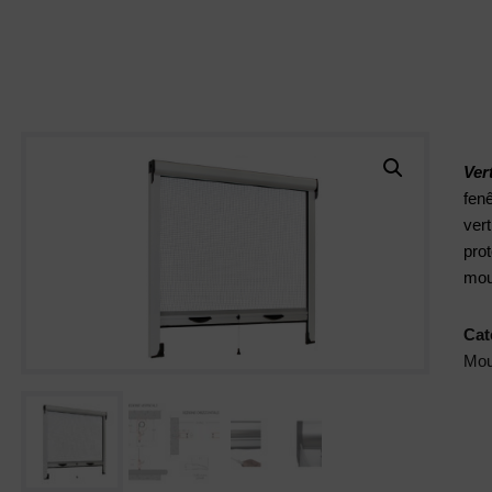
manager@agentiamo.com
511 Rue Henri Laugier, 06600 Antibes,
Fenêtre
Porte
Volet
Portfoli
S
S
S
O
Ver
fen
vert
pro
mou
Cat
Mou