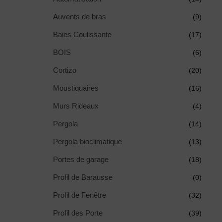
Auvents de bras
(9)
Baies Coulissante
(17)
BOIS
(6)
Cortizo
(20)
Moustiquaires
(16)
Murs Rideaux
(4)
Pergola
(14)
Pergola bioclimatique
(13)
Portes de garage
(18)
Profil de Barausse
(0)
Profil de Fenêtre
(32)
Profil des Porte
(39)