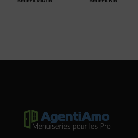
BeneFit MiDriB
BeneFit RIB