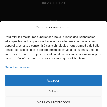
04 23 50 01 23
Gérer le consentement
Écrivez-nous
Pour offrir les meilleures expériences, nous utilisons des technologies
manager@agentiamo.com
telles que les cookies pour stocker et/ou accéder aux informations des
appareils. Le fait de consentir à ces technologies nous permettra de traiter
des données telles que le comportement de navigation ou les ID uniques
sur ce site. Le fait de ne pas consentir ou de retirer son consentement peut
avoir un effet négatif sur certaines caractéristiques et fonctions.
Gérer Les Services
Bureaux de la société
Accepter
Refuser
© 2025 | AgentiAmo | Tous les droits sont
Réservés
Voir Les Préférences