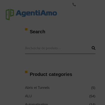
+33-423-500-123
Marque
S
Search
Product categories
Abris et Tunnels
(5)
ALU
(54)
Automatisation
(14)