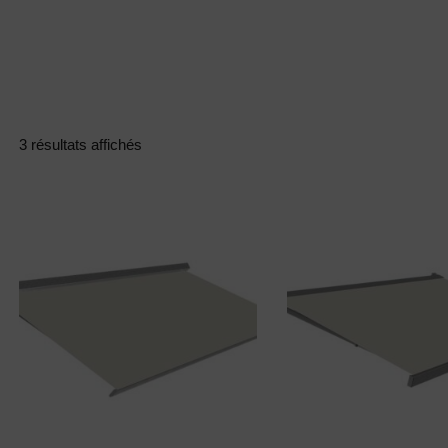
manager@agentiamo.com
511 Rue Henri Laugier, 06600 Antibes,
Fenêtre
Porte
Volet
Portfoli
S
S
S
O
3 résultats affichés