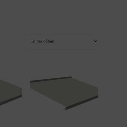
 France
Blo
Contactez-
G
Nous