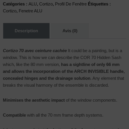
Catégories :
ALU
,
Cortizo
,
Profil De Fenêtre
Étiquettes :
Cortizo
,
Fenetre ALU
Description
Avis (0)
Cortizo 70 avec ceinture cachée
It could be a painting, but is a
window. This is how we can describe the COR 70 Hidden Sash
which, like the 80 mm version,
has a sightline of only 66 mm
and allows the incorporation of the ARCH INVISIBLE handle,
concealed hinges and the drainage solution
. Any element that
breaks the visual harmony of the ensemble is discarded.
Minimises the aesthetic impact
of the window components.
Compatible
with all the 70 mm frame depth systems.