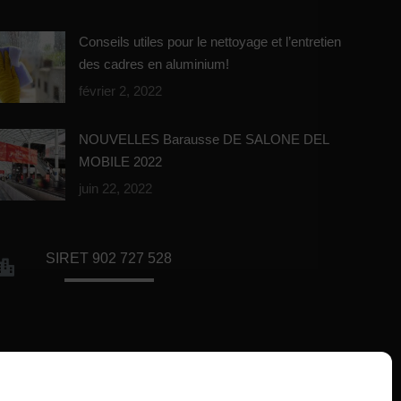
Conseils utiles pour le nettoyage et l’entretien
des cadres en aluminium!
février 2, 2022
NOUVELLES Barausse DE SALONE DEL
MOBILE 2022
juin 22, 2022
SIRET 902 727 528
Bureaux de la société