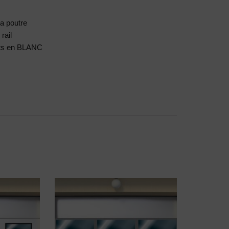
la poutre
rail
nts en BLANC