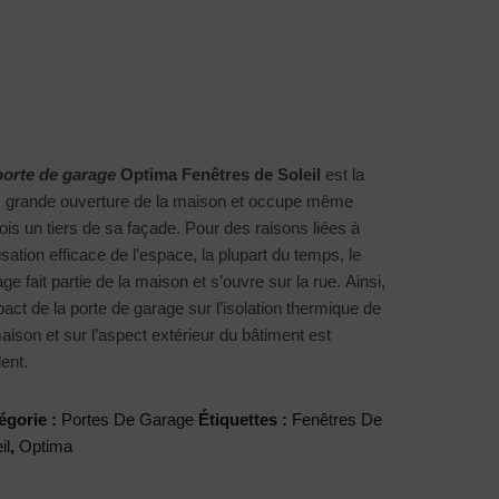
 France
Blo
Contactez-
G
Nous
porte de garage
Optima Fenêtres de Soleil
est la
s grande ouverture de la maison et occupe même
ois un tiers de sa façade. Pour des raisons liées à
ilisation efficace de l’espace, la plupart du temps, le
ge fait partie de la maison et s’ouvre sur la rue. Ainsi,
pact de la porte de garage sur l’isolation thermique de
aison et sur l’aspect extérieur du bâtiment est
ent.
égorie :
Portes De Garage
Étiquettes :
Fenêtres De
il
,
Optima