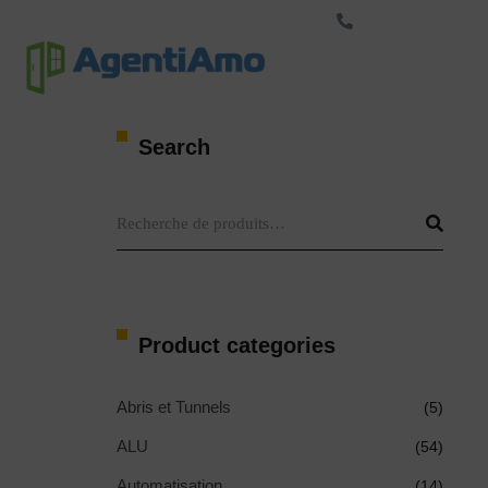
+33-423-500-123
Marque
S
Search
Product categories
Abris et Tunnels
(5)
ALU
(54)
Automatisation
(14)