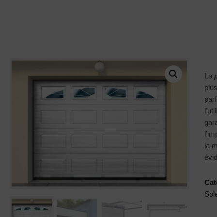
manager@agentiamo.com
511 Rue Henri Laugier, 06600 Antibes,
Fenêtre
Porte
Volet
Portfoli
S
S
S
O
La
plu
parf
l’ut
gara
l’im
la m
évid
Cat
Sole