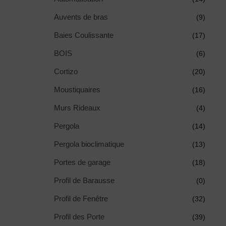
Auvents de bras
(9)
Baies Coulissante
(17)
BOIS
(6)
Cortizo
(20)
Moustiquaires
(16)
Murs Rideaux
(4)
Pergola
(14)
Pergola bioclimatique
(13)
Portes de garage
(18)
Profil de Barausse
(0)
Profil de Fenêtre
(32)
Profil des Porte
(39)