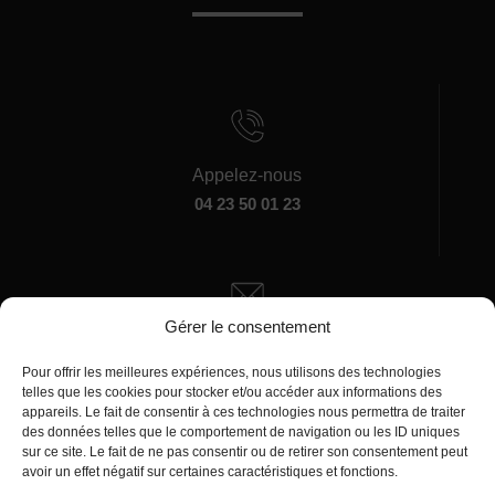
Appelez-nous
04 23 50 01 23
Gérer le consentement
Écrivez-nous
manager@agentiamo.com
Pour offrir les meilleures expériences, nous utilisons des technologies
telles que les cookies pour stocker et/ou accéder aux informations des
appareils. Le fait de consentir à ces technologies nous permettra de traiter
des données telles que le comportement de navigation ou les ID uniques
sur ce site. Le fait de ne pas consentir ou de retirer son consentement peut
avoir un effet négatif sur certaines caractéristiques et fonctions.