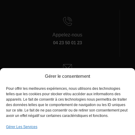
Appelez-nous
04 23 50 01 23
Gérer le consentement
Écrivez-nous
manager@agentiamo.com
Pour offrir les meilleures expériences, nous utilisons des technologies
telles que les cookies pour stocker et/ou accéder aux informations des
appareils. Le fait de consentir à ces technologies nous permettra de traiter
des données telles que le comportement de navigation ou les ID uniques
sur ce site. Le fait de ne pas consentir ou de retirer son consentement peut
avoir un effet négatif sur certaines caractéristiques et fonctions.
Gérer Les Services
Bureaux de la société